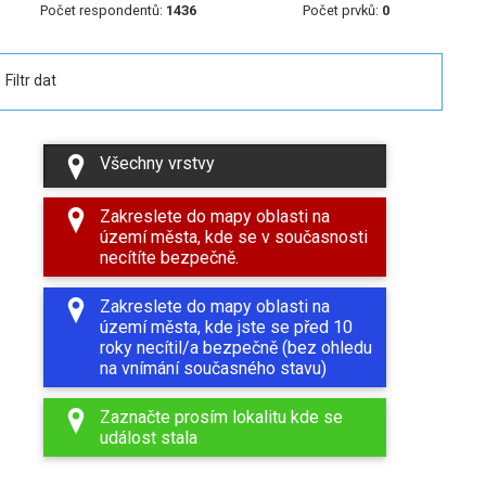
Počet respondentů:
1436
Počet prvků:
0
Filtr dat
Všechny vrstvy
Zakreslete do mapy oblasti na
území města, kde se v současnosti
necítíte bezpečně.
Zakreslete do mapy oblasti na
území města, kde jste se před 10
roky necítil/a bezpečně (bez ohledu
na vnímání současného stavu)
Zaznačte prosím lokalitu kde se
událost stala