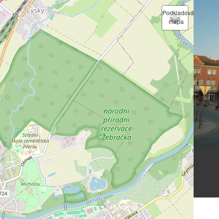
Podkladová
mapa